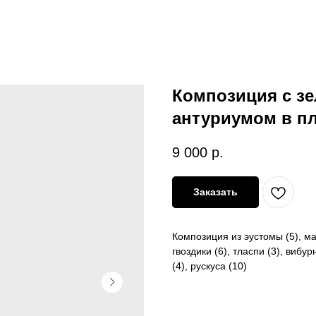
Композиция с зе
антуриумом в п
9 000
р.
Заказать
Композиция из эустомы (5), мат
гвоздики (6), тласпи (3), вибу
(4), рускуса (10)