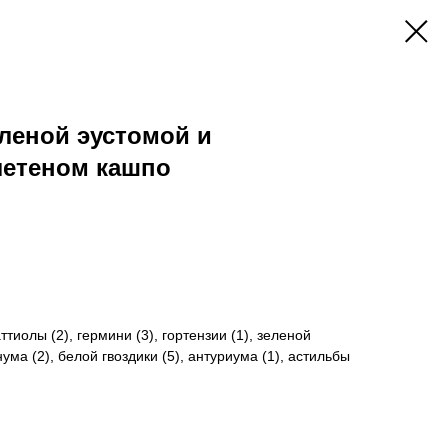
леной эустомой и
летеном кашпо
тиолы (2), гермини (3), гортензии (1), зеленой
рнума (2), белой гвоздики (5), антуриума (1), астильбы