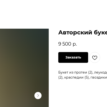
Авторский буке
9 500
р.
Заказать
Букет из протеи (2), леукод
(2), краспедии (5), гвоздики 