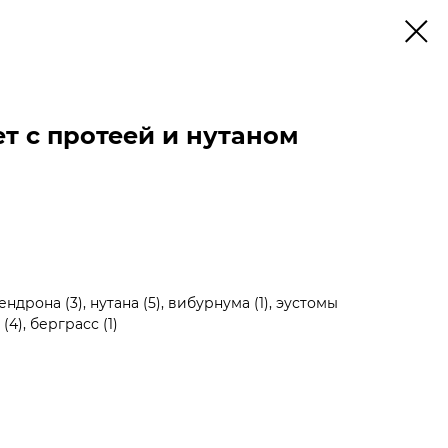
т с протеей и нутаном
ендрона (3), нутана (5), вибурнума (1), эустомы
(4), берграсс (1)