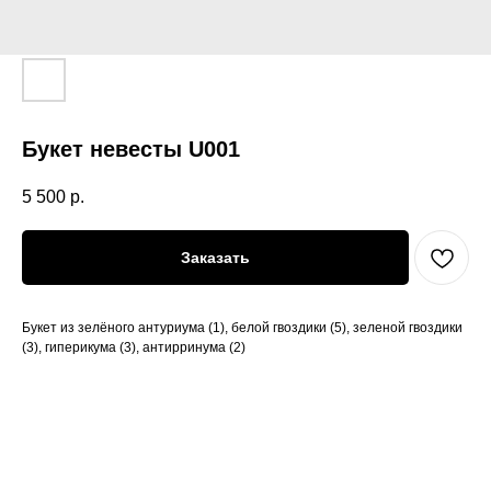
Букет невесты U001
5 500
р.
Заказать
Букет из зелёного антуриума (1), белой гвоздики (5), зеленой гвоздики
(3), гиперикума (3), антирринума (2)