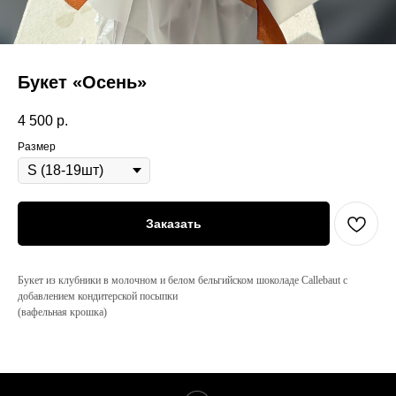
Букет «Осень»
4 500
р.
Размер
Заказать
Букет из клубники в молочном и белом бельгийском шоколаде Callebaut с
добавлением кондитерской посыпки
(вафельная крошка)